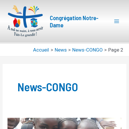
Aller
Pagination
Mai
au
d’article
Congrégation Notre-
Men
contenu
Dame
Accueil
News
News-CONGO
Page 2
News-CONGO
Une