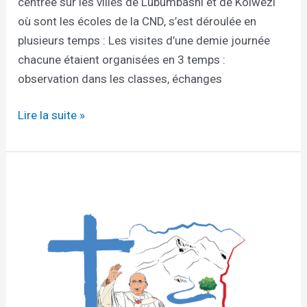
centrée sur les villes de Lubumbashi et de Kolwezi
où sont les écoles de la CND, s’est déroulée en
plusieurs temps : Les visites d’une demie journée
chacune étaient organisées en 3 temps :
observation dans les classes, échanges
Lire la suite »
Visite
du
Pape
François
en
RDC