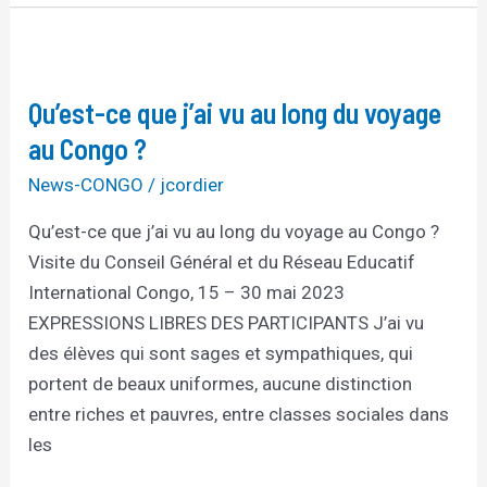
Qu’est-
ce
Qu’est-ce que j’ai vu au long du voyage
que
j’ai
au Congo ?
vu
News-CONGO
/
jcordier
au
Qu’est-ce que j’ai vu au long du voyage au Congo ?
long
Visite du Conseil Général et du Réseau Educatif
du
International Congo, 15 – 30 mai 2023
voyage
EXPRESSIONS LIBRES DES PARTICIPANTS J’ai vu
au
des élèves qui sont sages et sympathiques, qui
Congo
portent de beaux uniformes, aucune distinction
?
entre riches et pauvres, entre classes sociales dans
les