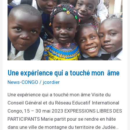
expérience
qui
a
touché
mon
âme
Une expérience qui a touché mon âme
News-CONGO
/
jcordier
Une expérience qui a touché mon âme Visite du
Conseil Général et du Réseau Educatif International
Congo, 15 – 30 mai 2023 EXPRESSIONS LIBRES DES
PARTICIPANTS Marie partit pour se rendre en hâte
dans une ville de montagne du territoire de Judée…