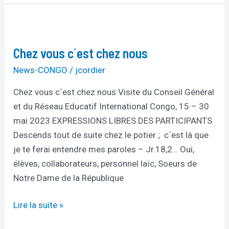
Chez
vous
Chez vous c´est chez nous
c
´est
News-CONGO
/
jcordier
chez
Chez vous c´est chez nous Visite du Conseil Général
nous
et du Réseau Educatif International Congo, 15 – 30
mai 2023 EXPRESSIONS LIBRES DES PARTICIPANTS
Descends tout de suite chez le potier ; c´est là que
je te ferai entendre mes paroles – Jr.18,2… Oui,
élèves, collaborateurs, personnel laïc, Soeurs de
Notre Dame de la République
Lire la suite »