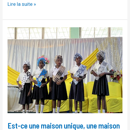
Lire la suite »
Est-
ce
une
maison
unique,
une
maison
commune ?
Est-ce une maison unique, une maison