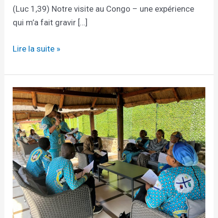
(Luc 1,39) Notre visite au Congo – une expérience
qui m’a fait gravir […]
Lire la suite »
Le
rêve
est
devenu
réalité !