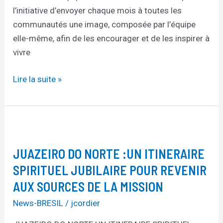
l’initiative d’envoyer chaque mois à toutes les
communautés une image, composée par l’équipe
elle-même, afin de les encourager et de les inspirer à
vivre
Lire la suite »
JUAZEIRO
DO
JUAZEIRO DO NORTE :UN ITINERAIRE
NORTE
:UN
SPIRITUEL JUBILAIRE POUR REVENIR
ITINERAIRE
AUX SOURCES DE LA MISSION
SPIRITUEL
News-BRESIL
/
jcordier
JUBILAIRE
POUR