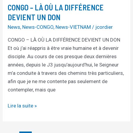
CONGO – LÀ OÙ LA DIFFÉRENCE
LÀ
OÙ
DEVIENT UN DON
LA
News
,
News-CONGO
,
News-VIETNAM
/
jcordier
DIFFÉRENCE
CONGO – LÀ OÙ LA DIFFÉRENCE DEVIENT UN DON
DEVIENT
Et où j’ai réappris à être vraie humaine et à devenir
UN
disciple. Au cours de ces presque deux dernières
DON
années, depuis le J3 jusqu’aujourd’hui, le Seigneur
m’a conduite à travers des chemins très particuliers,
afin que je ne me contente pas seulement de
contempler, mais que
Lire la suite »