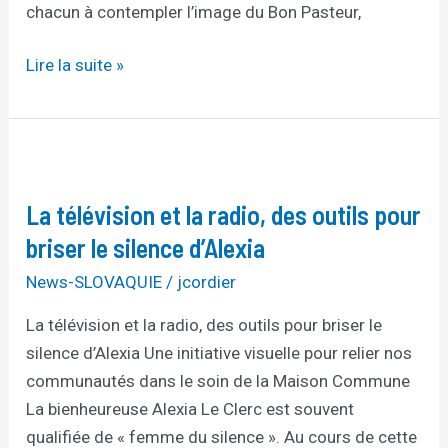
chacun à contempler l’image du Bon Pasteur,
Lire la suite »
La
télévision
La télévision et la radio, des outils pour
et
la
briser le silence d’Alexia
radio,
News-SLOVAQUIE
/
jcordier
des
La télévision et la radio, des outils pour briser le
outils
silence d’Alexia Une initiative visuelle pour relier nos
pour
communautés dans le soin de la Maison Commune
briser
La bienheureuse Alexia Le Clerc est souvent
le
qualifiée de « femme du silence ». Au cours de cette
silence