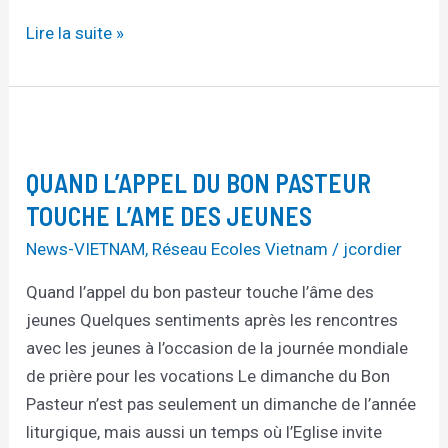
Lire la suite »
QUAND
L’APPEL
QUAND L’APPEL DU BON PASTEUR
DU
BON
TOUCHE L’AME DES JEUNES
PASTEUR
News-VIETNAM
,
Réseau Ecoles Vietnam
/
jcordier
TOUCHE
Quand l’appel du bon pasteur touche l’âme des
L’AME
jeunes Quelques sentiments après les rencontres
DES
avec les jeunes à l’occasion de la journée mondiale
JEUNES
de prière pour les vocations Le dimanche du Bon
Pasteur n’est pas seulement un dimanche de l’année
liturgique, mais aussi un temps où l’Eglise invite