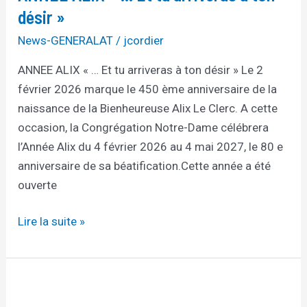
Et
désir »
tu
News-GENERALAT
/
jcordier
arriveras
ANNEE ALIX « … Et tu arriveras à ton désir » Le 2
à
février 2026 marque le 450 ème anniversaire de la
ton
naissance de la Bienheureuse Alix Le Clerc. A cette
désir »
occasion, la Congrégation Notre-Dame célébrera
l’Année Alix du 4 février 2026 au 4 mai 2027, le 80 e
anniversaire de sa béatification.Cette année a été
ouverte
Lire la suite »
CONGO
–