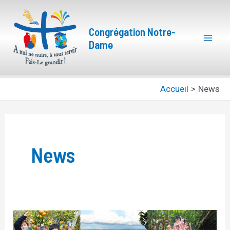
Aller
Pagination
Mai
au
d’article
Congrégation Notre-
Men
contenu
Dame
Accueil
News
News
Laudato