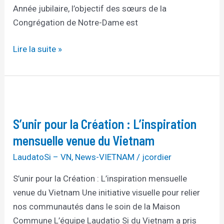
Année jubilaire, l’objectif des sœurs de la
d’Alexia
Congrégation de Notre-Dame est
Lire la suite »
S’unir
pour
S’unir pour la Création : L’inspiration
la
Création
mensuelle venue du Vietnam
:
LaudatoSi – VN
,
News-VIETNAM
/
jcordier
L’inspiration
S’unir pour la Création : L’inspiration mensuelle
mensuelle
venue du Vietnam Une initiative visuelle pour relier
venue
nos communautés dans le soin de la Maison
du
Commune L’équipe Laudatio Si du Vietnam a pris
Vietnam