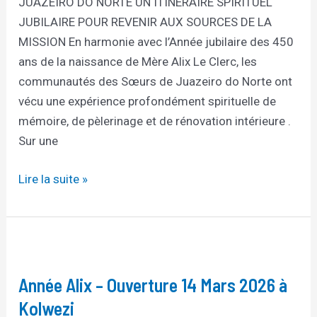
JUAZEIRO DO NORTE UN ITINERAIRE SPIRITUEL
REVENIR
JUBILAIRE POUR REVENIR AUX SOURCES DE LA
AUX
MISSION En harmonie avec l’Année jubilaire des 450
SOURCES
ans de la naissance de Mère Alix Le Clerc, les
DE
communautés des Sœurs de Juazeiro do Norte ont
LA
vécu une expérience profondément spirituelle de
MISSION
mémoire, de pèlerinage et de rénovation intérieure .
Sur une
Lire la suite »
Année
Alix
Année Alix – Ouverture 14 Mars 2026 à
–
Ouverture
Kolwezi