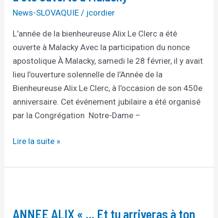
Alix
News-SLOVAQUIE
/
jcordier
Le
L’année de la bienheureuse Alix Le Clerc a été
Clerc
ouverte à Malacky Avec la participation du nonce
a
apostolique À Malacky, samedi le 28 février, il y avait
été
lieu l’ouverture solennelle de l’Année de la
ouverte
Bienheureuse Alix Le Clerc, à l’occasion de son 450e
à
anniversaire. Cet événement jubilaire a été organisé
Malacky
par la Congrégation Notre-Dame –
Lire la suite »
ANNEE
ALIX
ANNEE ALIX « … Et tu arriveras à ton
« …