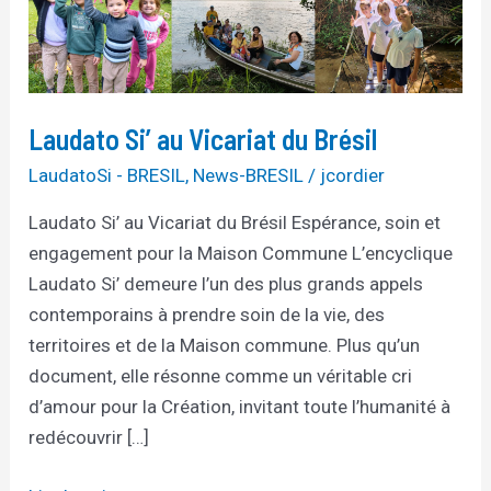
Si’
au
Vicariat
du
Brésil
Laudato Si’ au Vicariat du Brésil
LaudatoSi - BRESIL
,
News-BRESIL
/
jcordier
Laudato Si’ au Vicariat du Brésil Espérance, soin et
engagement pour la Maison Commune L’encyclique
Laudato Si’ demeure l’un des plus grands appels
contemporains à prendre soin de la vie, des
territoires et de la Maison commune. Plus qu’un
document, elle résonne comme un véritable cri
d’amour pour la Création, invitant toute l’humanité à
redécouvrir […]