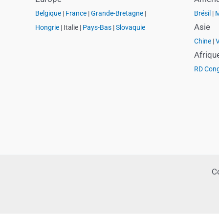
Belgique
|
France
|
Grande-Bretagne
|
Brésil
|
M
Asie
Hongrie
| Italie |
Pays-Bas
|
Slovaquie
Chine
|
Afriqu
RD Con
C