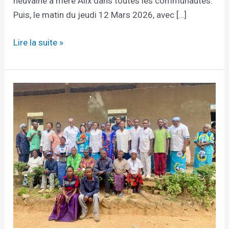
neuvaine à mère Alix dans toutes les communautés.
Puis, le matin du jeudi 12 Mars 2026, avec […]
Lire la suite »
CONGO
–
LÀ
OÙ
LA
DIFFÉRENCE
DEVIENT
UN
DON