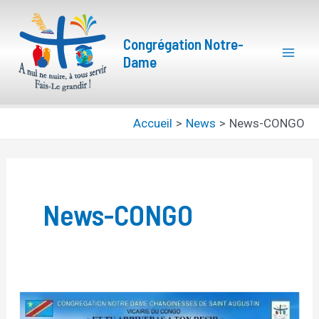
Aller
Pagination
Mai
au
d’article
Congrégation Notre-
Men
contenu
Dame
Accueil
News
News-CONGO
News-CONGO
Année