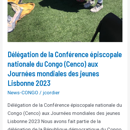
Lisbonne
2023
Délégation de la Conférence épiscopale
nationale du Congo (Cenco) aux
Journées mondiales des jeunes
Lisbonne 2023
News-CONGO
/
jcordier
Délégation de la Conférence épiscopale nationale du
Congo (Cenco) aux Journées mondiales des jeunes
Lisbonne 2023 Nous avons fait partie de la
délégation de la République démocratique du Congo