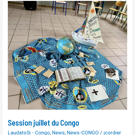
Session
juillet
du
Congo
Session juillet du Congo
LaudatoSi - Congo
,
News
,
News-CONGO
/
jcordier