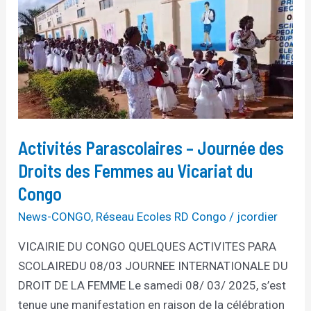
Parascolaires
–
Journée
des
Droits
des
Femmes
Activités Parascolaires – Journée des
au
Droits des Femmes au Vicariat du
Vicariat
Congo
du
Congo
News-CONGO
,
Réseau Ecoles RD Congo
/
jcordier
VICAIRIE DU CONGO QUELQUES ACTIVITES PARA
SCOLAIREDU 08/03 JOURNEE INTERNATIONALE DU
DROIT DE LA FEMME Le samedi 08/ 03/ 2025, s’est
tenue une manifestation en raison de la célébration