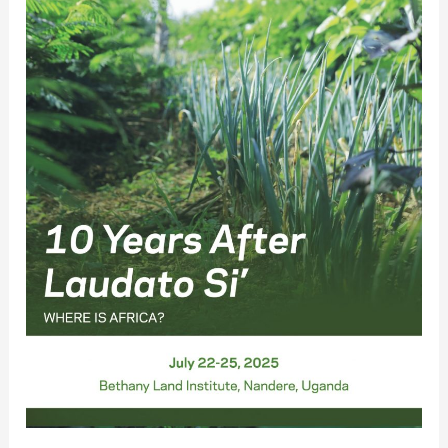
ANS
APRES :
OU
EST
L’AFRIQUE ?