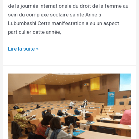
de la journée internationale du droit de la femme au
sein du complexe scolaire sainte Anne à
Lubumbashi.Cette manifestation a eu un aspect
particulier cette année,
Lire la suite »
Forum
de
plaidoyer
de
l’UISG
2023