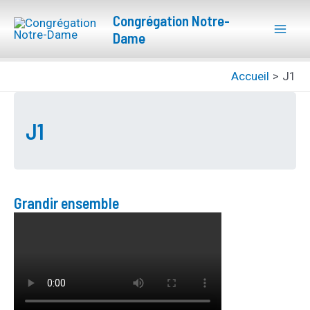
Aller
Mai
Congrégation Notre-
au
Dame
Men
contenu
Accueil
J1
J1
Grandir ensemble