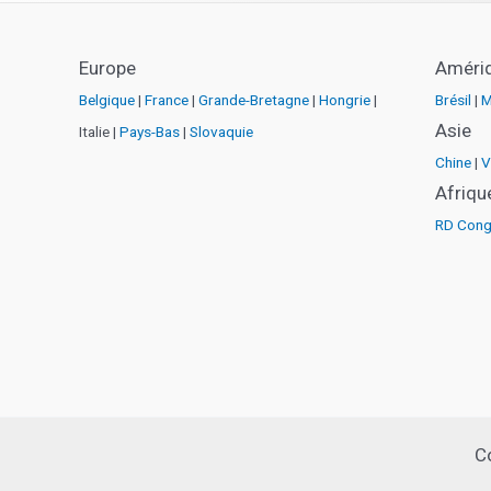
Europe
Améri
Belgique
|
France
|
Grande-Bretagne
|
Hongrie
|
Brésil
|
M
Asie
Italie |
Pays-Bas
|
Slovaquie
Chine
|
V
Afriqu
RD Con
C