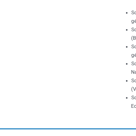
Sœ
gé
S
(B
Sœ
gé
Sœ
Na
So
(V
So
E