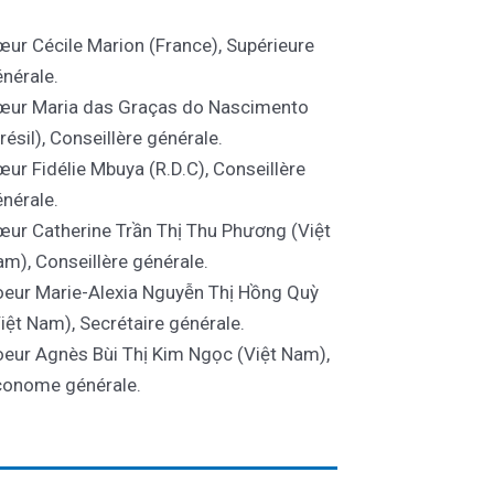
ur Cécile Marion (France), Supérieure
nérale.
œur Maria das Graças do Nascimento
résil), Conseillère générale.
ur Fidélie Mbuya (R.D.C), Conseillère
nérale.
ur Catherine Trần Thị Thu Phương (Việt
m), Conseillère générale.
eur Marie-Alexia Nguyễn Thị Hồng Quỳ
iệt Nam), Secrétaire générale.
eur Agnès Bùi Thị Kim Ngọc (Việt Nam),
conome générale.