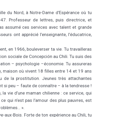
ville du Nord, à Notre-Dame d’Espérance où tu
47. Professeur de lettres, puis directrice, et
as assumé ces services avec talent et grande
seurs ont apprécié l’enseignante, l’éducatrice,
ient, en 1966, bouleverser ta vie. Tu travailleras
tion sociale de Concepción au Chili. Tu suis des
slation – psychologie –économie. Tu assureras
, maison où vivent 18 filles entre 14 et 19 ans
eu de la prostitution. Jeunes très attachantes
nt si peu – faute de connaître – à la tendresse !
, la vie d’une maman chilienne : ce service, qui
ce qui n’est pas l’amour des plus pauvres, est
problèmes… ».
ye-aux-Bois. Forte de ton expérience au Chili, tu