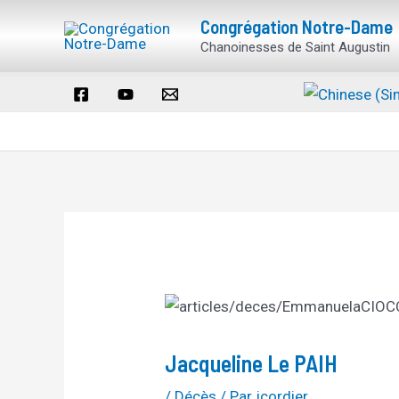
Aller
Navigation
Congrégation Notre-Dame
au
des
Chanoinesses de Saint Augustin
contenu
articles
Jacqueline Le PAIH
/
Décès
/ Par
jcordier