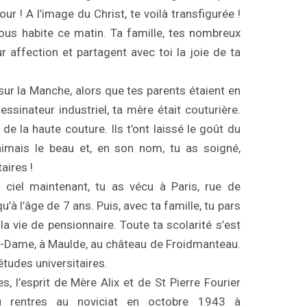
ur ! A l’image du Christ, te voilà transfigurée !
nous habite ce matin. Ta famille, tes nombreux
r affection et partagent avec toi la joie de ta
 sur la Manche, alors que tes parents étaient en
essinateur industriel, ta mère était couturière.
e la haute couture. Ils t’ont laissé le goût du
 aimais le beau et, en son nom, tu as soigné,
aires !
ciel maintenant, tu as vécu à Paris, rue de
u’à l’âge de 7 ans. Puis, avec ta famille, tu pars
 la vie de pensionnaire. Toute ta scolarité s’est
e-Dame, à Maulde, au château de Froidmanteau.
études universitaires.
, l’esprit de Mère Alix et de St Pierre Fourier
u rentres au noviciat en octobre 1943 à