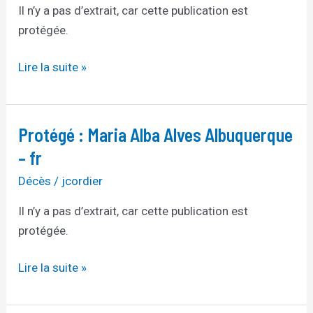
Albuquerque
Il n’y a pas d’extrait, car cette publication est
–
protégée.
br
Lire la suite »
Protégé : Maria Alba Alves Albuquerque
Protégé :
Maria
– fr
Alba
Décès
/
jcordier
Alves
Albuquerque
Il n’y a pas d’extrait, car cette publication est
–
protégée.
fr
Lire la suite »