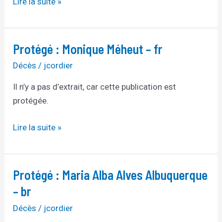
Lire la suite »
Protégé : Monique Méheut – fr
Protégé :
Monique
Décès
/
jcordier
Méheut
Il n’y a pas d’extrait, car cette publication est
–
protégée.
fr
Lire la suite »
Protégé : Maria Alba Alves Albuquerque
Protégé :
Maria
– br
Alba
Décès
/
jcordier
Alves