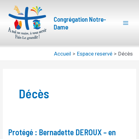
Aller
Pagination
Mai
au
d’article
Congrégation Notre-
Men
contenu
Dame
Accueil
Espace reservé
Décès
Décès
Protégé : Bernadette DEROUX – en
Protégé :