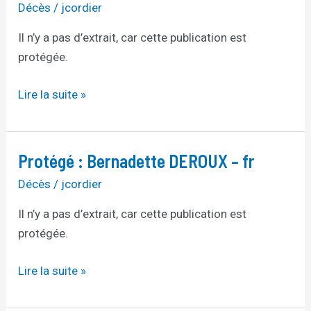
Bernadette
Décès
/
jcordier
DEROUX
Il n’y a pas d’extrait, car cette publication est
–
protégée.
en
Lire la suite »
Protégé : Bernadette DEROUX – fr
Protégé :
Bernadette
Décès
/
jcordier
DEROUX
Il n’y a pas d’extrait, car cette publication est
–
protégée.
fr
Lire la suite »