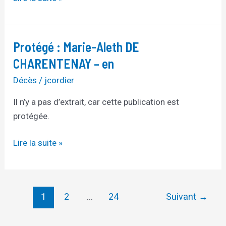
Protégé : Marie-Aleth DE
Protégé :
Marie-
CHARENTENAY – en
Aleth
Décès
/
jcordier
DE
CHARENTENAY
Il n’y a pas d’extrait, car cette publication est
–
protégée.
en
Lire la suite »
1
2
…
24
Suivant
→