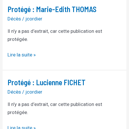
Protégé : Marie-Edith THOMAS
Protégé :
Marie-
Décès
/
jcordier
Edith
Il n’y a pas d’extrait, car cette publication est
THOMAS
protégée.
Lire la suite »
Protégé : Lucienne FICHET
Protégé :
Lucienne
Décès
/
jcordier
FICHET
Il n’y a pas d’extrait, car cette publication est
protégée.
Lire la suite »