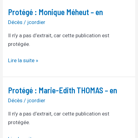
Protégé : Monique Méheut – en
Protégé :
Monique
Décès
/
jcordier
Méheut
Il n’y a pas d’extrait, car cette publication est
–
protégée.
en
Lire la suite »
Protégé : Marie-Edith THOMAS – en
Protégé :
Marie-
Décès
/
jcordier
Edith
Il n’y a pas d’extrait, car cette publication est
THOMAS
protégée.
–
en