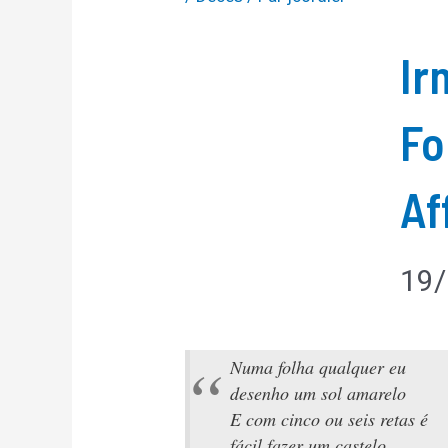
Ir
Fo
Af
19/
Numa folha qualquer eu
desenho um sol amarelo
E com cinco ou seis retas é
fácil fazer um castelo…