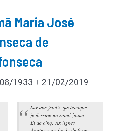
mã Maria José
nseca de
fonseca
08/1933 + 21/02/2019
Sur une feuille quelconque
je dessine un soleil jaune
Et de cinq, six lignes
droites c’est facile de faire