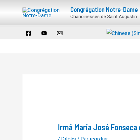
Aller
Navigation
Congrégation Notre-Dame
au
des
Chanoinesses de Saint Augustin
contenu
articles
Irmã Maria José Fonseca 
/
Décès
/ Par
jcordier