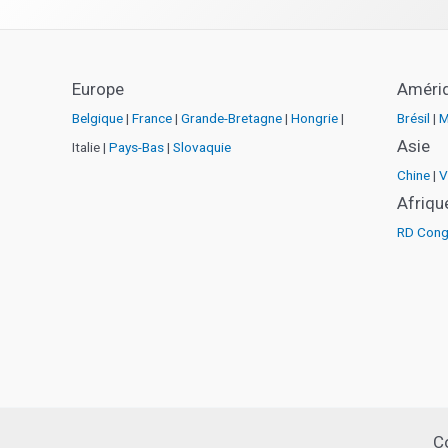
Europe
Améri
Belgique
|
France
|
Grande-Bretagne
|
Hongrie
|
Brésil
|
M
Asie
Italie |
Pays-Bas
|
Slovaquie
Chine
|
V
Afriqu
RD Con
C