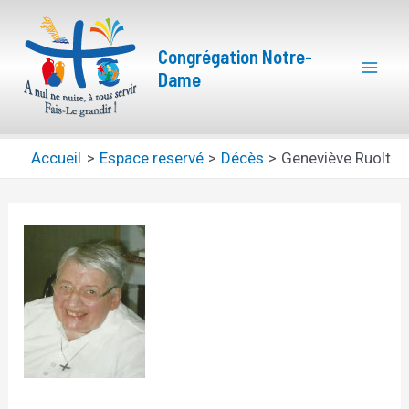
Aller
Navigation
Mai
au
des
Congrégation Notre-
Men
contenu
articles
Dame
Accueil
Espace reservé
Décès
Geneviève Ruolt