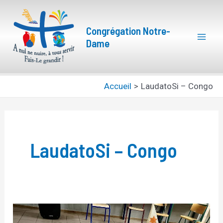
Aller
Mai
au
Congrégation Notre-
Men
contenu
Dame
Accueil
LaudatoSi – Congo
LaudatoSi – Congo
Session