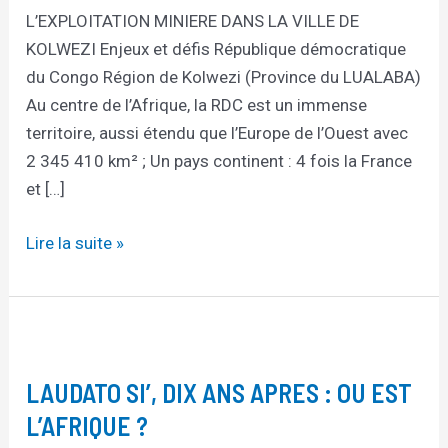
L’EXPLOITATION MINIERE DANS LA VILLE DE
KOLWEZI Enjeux et défis République démocratique
du Congo Région de Kolwezi (Province du LUALABA)
Au centre de l’Afrique, la RDC est un immense
territoire, aussi étendu que l’Europe de l’Ouest avec
2 345 410 km² ; Un pays continent : 4 fois la France
et […]
Lire la suite »
LAUDATO
SI’,
LAUDATO SI’, DIX ANS APRES : OU EST
DIX
ANS
L’AFRIQUE ?
APRES :