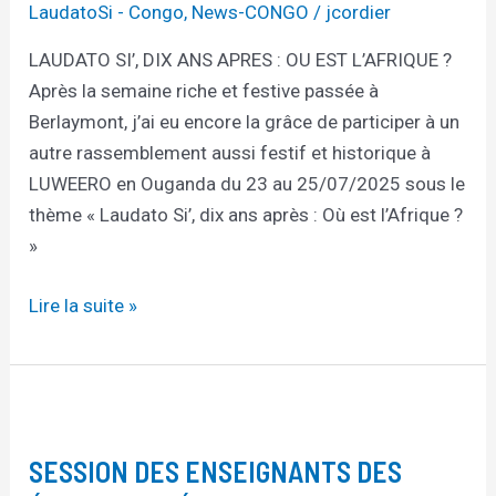
LaudatoSi - Congo
,
News-CONGO
/
jcordier
OU
LAUDATO SI’, DIX ANS APRES : OU EST L’AFRIQUE ?
EST
Après la semaine riche et festive passée à
L’AFRIQUE ?
Berlaymont, j’ai eu encore la grâce de participer à un
autre rassemblement aussi festif et historique à
LUWEERO en Ouganda du 23 au 25/07/2025 sous le
thème « Laudato Si’, dix ans après : Où est l’Afrique ?
»
Lire la suite »
SESSION
DES
SESSION DES ENSEIGNANTS DES
ENSEIGNANTS