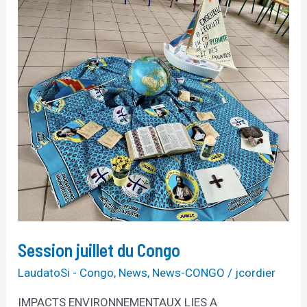
juillet
du
Congo
Session juillet du Congo
LaudatoSi - Congo
,
News
,
News-CONGO
/
jcordier
IMPACTS ENVIRONNEMENTAUX LIES A