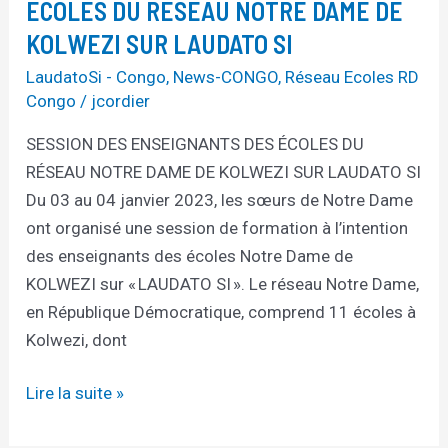
DES
ÉCOLES DU RÉSEAU NOTRE DAME DE
ÉCOLES
KOLWEZI SUR LAUDATO SI
DU
LaudatoSi - Congo
,
News-CONGO
,
Réseau Ecoles RD
RÉSEAU
Congo
/
jcordier
NOTRE
SESSION DES ENSEIGNANTS DES ÉCOLES DU
DAME
RÉSEAU NOTRE DAME DE KOLWEZI SUR LAUDATO SI
DE
Du 03 au 04 janvier 2023, les sœurs de Notre Dame
KOLWEZI
ont organisé une session de formation à l’intention
SUR
des enseignants des écoles Notre Dame de
LAUDATO
KOLWEZI sur « LAUDATO SI ». Le réseau Notre Dame,
SI
en République Démocratique, comprend 11 écoles à
Kolwezi, dont
Lire la suite »