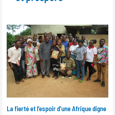
La
fierté
et
l’espoir
d’une
Afrique
digne
et
prospère
La fierté et l’espoir d’une Afrique digne