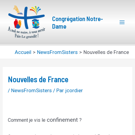
Aller
Navigation
Mai
au
des
Congrégation Notre-
Men
contenu
articles
Dame
Accueil
NewsFromSisters
Nouvelles de France
Nouvelles de France
/
NewsFromSisters
/ Par
jcordier
confinement
Comment je vis le
?