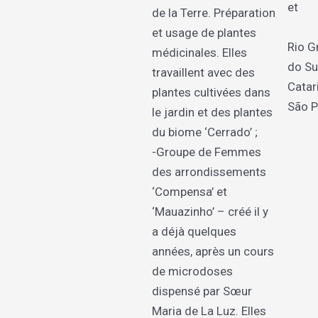
et
de la Terre. Préparation
et usage de plantes
Rio G
médicinales. Elles
do Su
travaillent avec des
Catar
plantes cultivées dans
São P
le jardin et des plantes
du biome ‘Cerrado’ ;
-Groupe de Femmes
des arrondissements
‘Compensa’ et
‘Mauazinho’ – créé il y
a déjà quelques
années, après un cours
de microdoses
dispensé par Sœur
Maria de La Luz. Elles