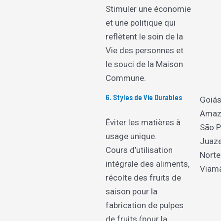
Stimuler une économie
et une politique qui
reflètent le soin de la
Vie des personnes et
le souci de la Maison
Commune.
6. Styles de Vie Durables
Goiás
Amaz
Éviter les matières à
São P
usage unique.
Juaze
Cours d’utilisation
Norte
intégrale des aliments,
Viam
récolte des fruits de
saison pour la
fabrication de pulpes
de fruits (pour la