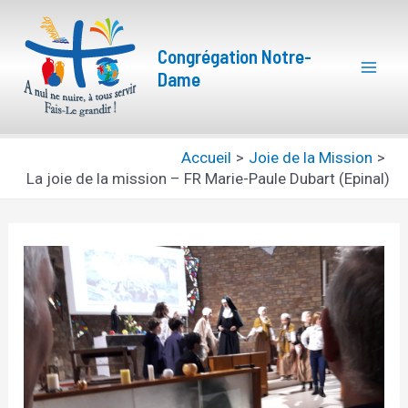
Aller
Navigation
Mai
au
des
Congrégation Notre-
Men
contenu
articles
Dame
Accueil
Joie de la Mission
La joie de la mission – FR Marie-Paule Dubart (Epinal)