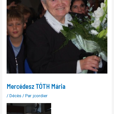
Mercédesz TÓTH Mária
/
Décès
/ Par
jcordier