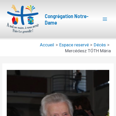
Aller
Navigation
Mai
au
des
Congrégation Notre-
Men
contenu
articles
Dame
Accueil
Espace reservé
Décès
Mercédesz TÓTH Mária