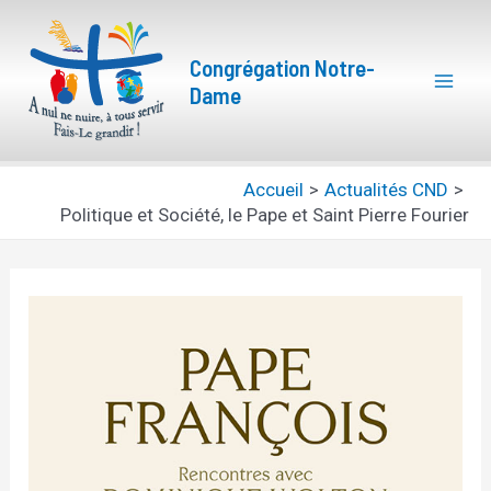
Aller
Navigation
Mai
au
des
Congrégation Notre-
Men
contenu
articles
Dame
Accueil
Actualités CND
Politique et Société, le Pape et Saint Pierre Fourier