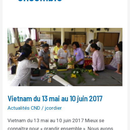
Vietnam
du
13
mai
au
10
juin
2017
Vietnam du 13 mai au 10 juin 2017
Actualités CND
/
jcordier
Vietnam du 13 mai au 10 juin 2017 Mieux se
connaître pour « grandir ensemble ». Nous avons