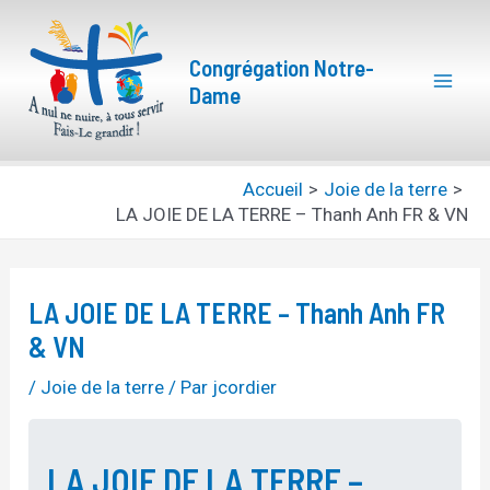
Aller
Navigation
Mai
au
des
Congrégation Notre-
Men
contenu
articles
Dame
Accueil
Joie de la terre
LA JOIE DE LA TERRE – Thanh Anh FR & VN
LA JOIE DE LA TERRE – Thanh Anh FR
& VN
/
Joie de la terre
/ Par
jcordier
LA JOIE DE LA TERRE –