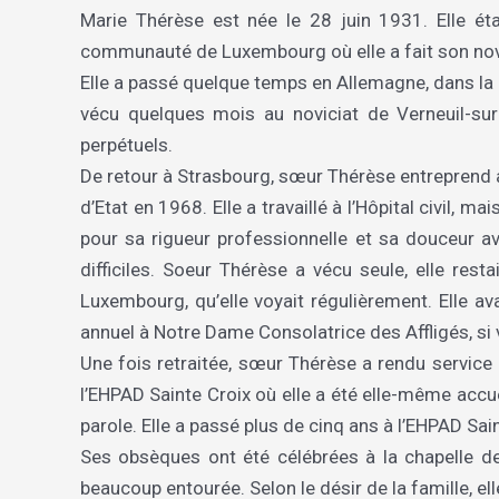
Marie Thérèse est née le 28 juin 1931. Elle ét
communauté de Luxembourg où elle a fait son nov
Elle a passé quelque temps en Allemagne, dans l
vécu quelques mois au noviciat de Verneuil-su
perpétuels.
De retour à Strasbourg, sœur Thérèse entreprend ave
d’Etat en 1968. Elle a travaillé à l’Hôpital civil, 
pour sa rigueur professionnelle et sa douceur av
difficiles. Soeur Thérèse a vécu seule, elle re
Luxembourg, qu’elle voyait régulièrement. Elle av
annuel à Notre Dame Consolatrice des Affligés, s
Une fois retraitée, sœur Thérèse a rendu service à 
l’EHPAD Sainte Croix où elle a été elle-même accu
parole. Elle a passé plus de cinq ans à l’EHPAD Sa
Ses obsèques ont été célébrées à la chapelle de
beaucoup entourée. Selon le désir de la famille, e