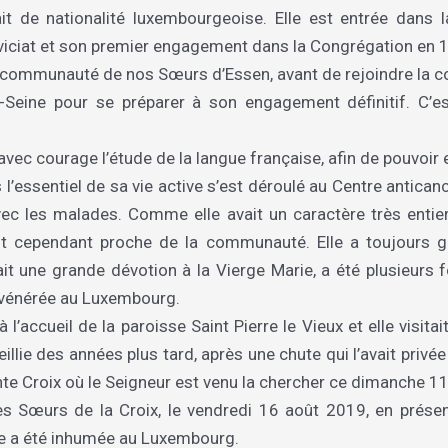
ait de nationalité luxembourgeoise. Elle est entrée da
iciat et son premier engagement dans la Congrégation en 
a communauté de nos Sœurs d’Essen, avant de rejoindre la 
r-Seine pour se préparer à son engagement définitif. C’
c courage l’étude de la langue française, afin de pouvoir ent
mais l’essentiel de sa vie active s’est déroulé au Centre antica
ec les malades. Comme elle avait un caractère très entier
stait cependant proche de la communauté. Elle a toujours g
ait une grande dévotion à la Vierge Marie, a été plusieurs
i vénérée au Luxembourg.
l’accueil de la paroisse Saint Pierre le Vieux et elle visit
eillie des années plus tard, après une chute qui l’avait pri
inte Croix où le Seigneur est venu la chercher ce dimanche 1
s Sœurs de la Croix, le vendredi 16 août 2019, en présen
lle a été inhumée au Luxembourg.