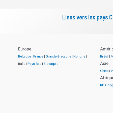
Liens vers les pays 
Europe
Améri
Belgique
|
France
|
Grande-Bretagne
|
Hongrie
|
Brésil
|
M
Asie
Italie |
Pays-Bas
|
Slovaquie
Chine
|
V
Afriqu
RD Con