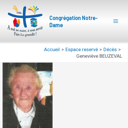
Aller
Mai
au
Congrégation Notre-
Men
contenu
Dame
Accueil
Espace reservé
Décès
Geneviève BEUZEVAL