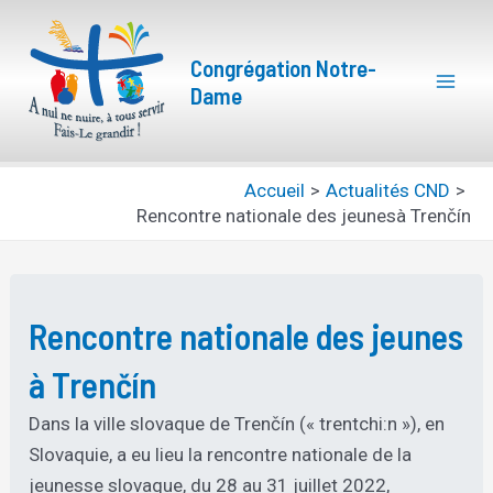
Aller
Mai
au
Congrégation Notre-
Men
contenu
Dame
Accueil
Actualités CND
Rencontre nationale des jeunesà Trenčín
Rencontre nationale des jeunes
à Trenčín
Dans la ville slovaque de Trenčín (« trentchi:n »), en
Slovaquie, a eu lieu la rencontre nationale de la
jeunesse slovaque, du 28 au 31 juillet 2022,