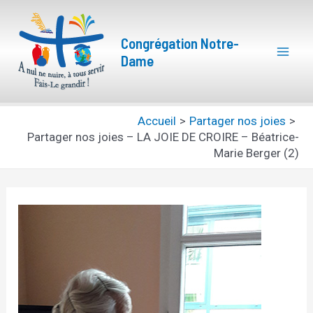
Aller
Navigation
Mai
au
des
Congrégation Notre-
Men
contenu
articles
Dame
Accueil
Partager nos joies
Partager nos joies – LA JOIE DE CROIRE – Béatrice-
Marie Berger (2)