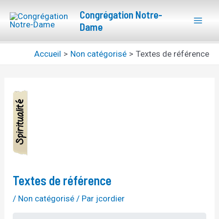
Aller
Navigation
Mai
Congrégation Notre-
au
des
Dame
Men
contenu
articles
Accueil
Non catégorisé
Textes de référence
Textes de référence
/
Non catégorisé
/ Par
jcordier