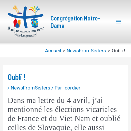
Aller
Navigation
Mai
au
des
Congrégation Notre-
Men
contenu
articles
Dame
Accueil
NewsFromSisters
Oubli !
Oubli !
/
NewsFromSisters
/ Par
jcordier
Dans ma lettre du 4 avril, j’ai
mentionné les élections vicariales
de France et du Viet Nam et oublié
celles de Slovaquie, elle aussi