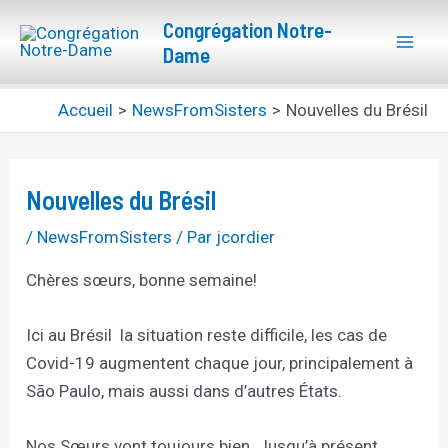
Aller
Navigation
Mai
Congrégation Notre-
au
des
Dame
Men
contenu
articles
Accueil
NewsFromSisters
Nouvelles du Brésil
Nouvelles du Brésil
/
NewsFromSisters
/ Par
jcordier
Chères sœurs, bonne semaine!
Ici au Brésil la situation reste difficile, les cas de
Covid-19 augmentent chaque jour, principalement à
São Paulo, mais aussi dans d’autres États.
Nos Sœurs vont toujours bien. Jusqu’à présent,