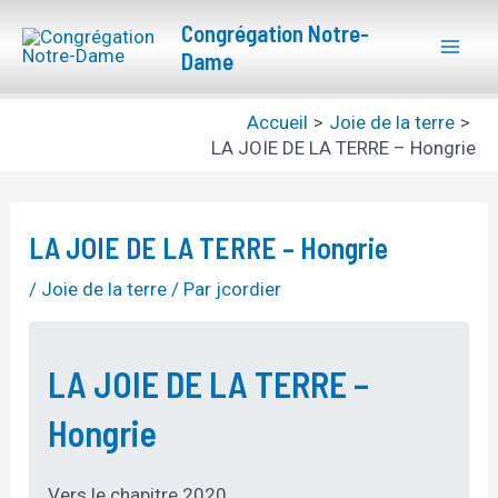
Aller
Navigation
Mai
Congrégation Notre-
au
des
Dame
Men
contenu
articles
Accueil
Joie de la terre
LA JOIE DE LA TERRE – Hongrie
LA JOIE DE LA TERRE – Hongrie
/
Joie de la terre
/ Par
jcordier
LA JOIE DE LA TERRE –
Hongrie
Vers le chapitre 2020