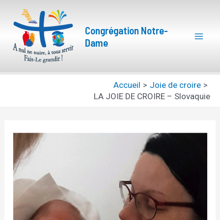
Aller
Navigation
Mai
au
des
Congrégation Notre-
Men
contenu
articles
Dame
Accueil
Joie de croire
LA JOIE DE CROIRE – Slovaquie