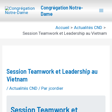
Aller
Navigation
Mai
Congrégation Notre-
au
des
Dame
Men
contenu
articles
Accueil
Actualités CND
Session Teamwork et Leadership au Vietnam
Session Teamwork et Leadership au
Vietnam
/
Actualités CND
/ Par
jcordier
Session Teamwork et