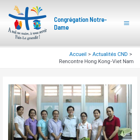
Aller
Navigation
Mai
au
des
Congrégation Notre-
Men
contenu
articles
Dame
Accueil
Actualités CND
Rencontre Hong Kong-Viet Nam