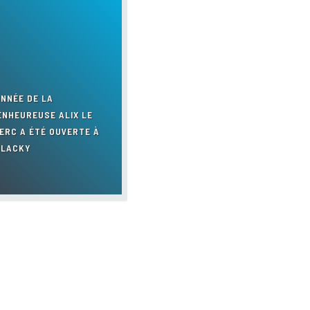
Réseau éducatif internation
dimanche
Réseau éducatif internation
ANNÉE DE LA
lundi
ENHEUREUSE ALIX LE
ERC A ÉTÉ OUVERTE À
Réseau éducatif internation
LACKY
mardi
Réseau éducatif internation
mercredi
Réseau éducatif internation
jeudi