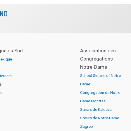
Réseau éducatif internation
CND
vendredi
Réseau éducatif internation
dimanche
que du Sud
Association des
Congrégations
exique
Fête de Toussaint
Notre-Dame
School Sisters of Notre-
ietnam
e
Dame
go
Congrégation de Notre-
Dame Montréal
Sœurs de Kalocsa
Sœurs de Notre-Dame
Zagreb