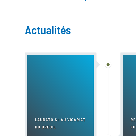
Actualités
LAUDATO SI’ AU VICARIAT
RE
DU BRÉSIL
FO