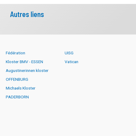
al de la CND au Brésil
Autres liens
16 octobre 2026
al de la CND au Brésil
1 novembre 2026
Fédération
UISG
Kloster BMV - ESSEN
Vatican
Augustinerinnen kloster
OFFENBURG
Michaels Kloster
PADERBORN