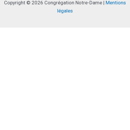
Copyright © 2026 Congrégation Notre-Dame |
Mentions
Réseau éducatif international de la CND au
légales
Brésil
vendredi
16 octobre 2026
Réseau éducatif international de la CND au
Brésil
dimanche
1 novembre 2026
Fête de Toussaint