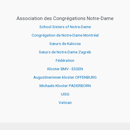
Brésil
lundi
12 octobre 2026
Association des Congrégations Notre-Dame
School Sisters of Notre-Dame
Réseau éducatif international de la CND au
Congrégation de Notre-Dame Montréal
Brésil
Sœurs de Kalocsa
mardi
13 octobre 2026
Sœurs de Notre-Dame Zagreb
Fédération
Réseau éducatif international de la CND au
Kloster BMV - ESSEN
Brésil
Augustinerinnen kloster OFFENBURG
Michaels Kloster PADERBORN
mercredi
14 octobre 2026
UISG
Réseau éducatif international de la CND au
Vatican
Brésil
jeudi
15 octobre 2026