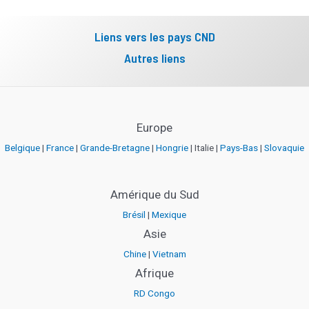
jeudi
8 octobre 2026
Liens vers les pays CND
Réseau éducatif international de la CND au
Autres liens
Brésil
vendredi
9 octobre 2026
Europe
Réseau éducatif international de la CND au
Belgique
|
France
|
Grande-Bretagne
|
Hongrie
| Italie |
Pays-Bas
|
Slovaquie
Brésil
samedi
10 octobre 2026
Amérique du Sud
Brésil
|
Mexique
Réseau éducatif international de la CND au
Asie
Brésil
Chine
|
Vietnam
dimanche
11 octobre 2026
Afrique
RD Congo
Réseau éducatif international de la CND au